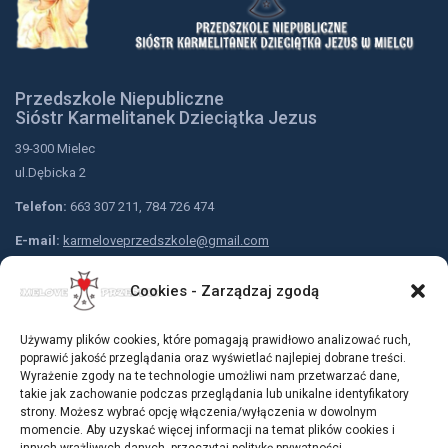
Przedszkole Niepubliczne
Sióstr Karmelitanek Dzieciątka Jezus
39-300 Mielec
ul.Dębicka 2
Telefon:
663 307 211, 784 726 474
E-mail:
karmeloveprzedszkole@gmail.com
Nr konta przedszkola:
Cookies - Zarządzaj zgodą
Bank Spółdzielczy w Mielcu
79 9183 0005 2001 0001 5310 0001
Używamy plików cookies, które pomagają prawidłowo analizować ruch,
Dołącz do nas:
poprawić jakość przeglądania oraz wyświetlać najlepiej dobrane treści.
Wyrażenie zgody na te technologie umożliwi nam przetwarzać dane,
takie jak zachowanie podczas przeglądania lub unikalne identyfikatory
strony. Możesz wybrać opcję włączenia/wyłączenia w dowolnym
momencie. Aby uzyskać więcej informacji na temat plików cookies i