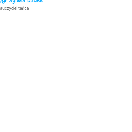
mgr Sylwia Dudek
auczyciel tańca