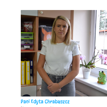
Pani Edyta Chrabąszcz