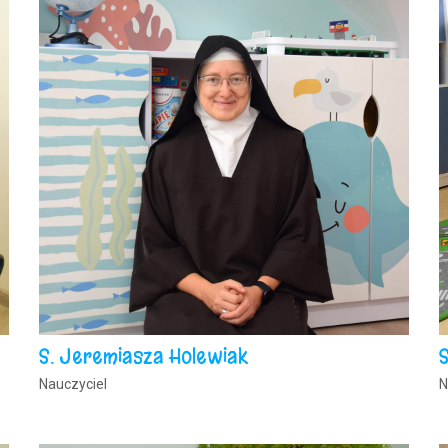
S. Jeremiasza Holewiak
S
Nauczyciel
N