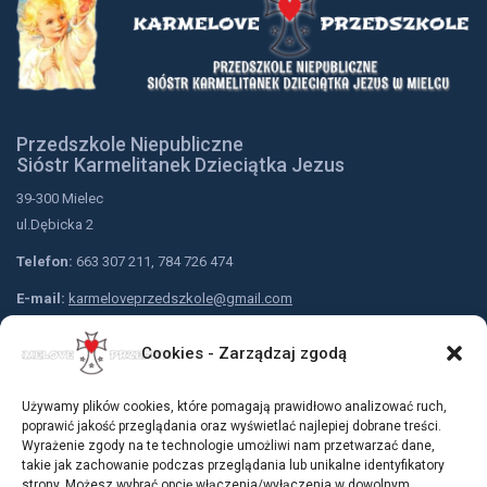
Przedszkole Niepubliczne
Sióstr Karmelitanek Dzieciątka Jezus
39-300 Mielec
ul.Dębicka 2
Telefon:
663 307 211, 784 726 474
E-mail:
karmeloveprzedszkole@gmail.com
Nr konta przedszkola:
Cookies - Zarządzaj zgodą
Bank Spółdzielczy w Mielcu
79 9183 0005 2001 0001 5310 0001
Używamy plików cookies, które pomagają prawidłowo analizować ruch,
Dołącz do nas:
poprawić jakość przeglądania oraz wyświetlać najlepiej dobrane treści.
Wyrażenie zgody na te technologie umożliwi nam przetwarzać dane,
takie jak zachowanie podczas przeglądania lub unikalne identyfikatory
strony. Możesz wybrać opcję włączenia/wyłączenia w dowolnym