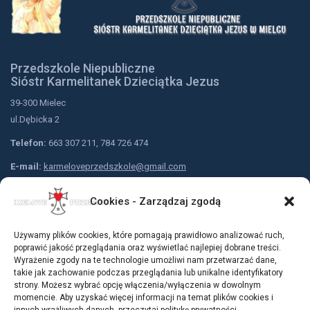
Przedszkole Niepubliczne
Sióstr Karmelitanek Dzieciątka Jezus
39-300 Mielec
ul.Dębicka 2
Telefon:
663 307 211, 784 726 474
E-mail:
karmeloveprzedszkole@gmail.com
Nr konta przedszkola:
Cookies - Zarządzaj zgodą
Bank Spółdzielczy w Mielcu
79 9183 0005 2001 0001 5310 0001
Używamy plików cookies, które pomagają prawidłowo analizować ruch,
Dołącz do nas:
poprawić jakość przeglądania oraz wyświetlać najlepiej dobrane treści.
Wyrażenie zgody na te technologie umożliwi nam przetwarzać dane,
takie jak zachowanie podczas przeglądania lub unikalne identyfikatory
strony. Możesz wybrać opcję włączenia/wyłączenia w dowolnym
momencie. Aby uzyskać więcej informacji na temat plików cookies i