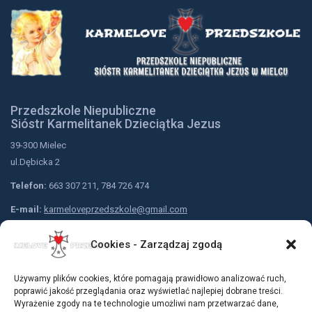
Przedszkole Niepubliczne
Sióstr Karmelitanek Dzieciątka Jezus
39-300 Mielec
ul.Dębicka 2
Telefon:
663 307 211, 784 726 474
E-mail:
karmeloveprzedszkole@gmail.com
Nr konta przedszkola:
Cookies - Zarządzaj zgodą
Bank Spółdzielczy w Mielcu
79 9183 0005 2001 0001 5310 0001
Używamy plików cookies, które pomagają prawidłowo analizować ruch,
Dołącz do nas:
poprawić jakość przeglądania oraz wyświetlać najlepiej dobrane treści.
Wyrażenie zgody na te technologie umożliwi nam przetwarzać dane,