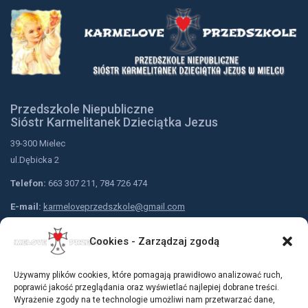
Przedszkole Niepubliczne
Sióstr Karmelitanek Dzieciątka Jezus
39-300 Mielec
ul.Dębicka 2
Telefon:
663 307 211, 784 726 474
E-mail:
karmeloveprzedszkole@gmail.com
Nr konta przedszkola:
Cookies - Zarządzaj zgodą
Bank Spółdzielczy w Mielcu
79 9183 0005 2001 0001 5310 0001
Używamy plików cookies, które pomagają prawidłowo analizować ruch,
Dołącz do nas:
poprawić jakość przeglądania oraz wyświetlać najlepiej dobrane treści.
Wyrażenie zgody na te technologie umożliwi nam przetwarzać dane,