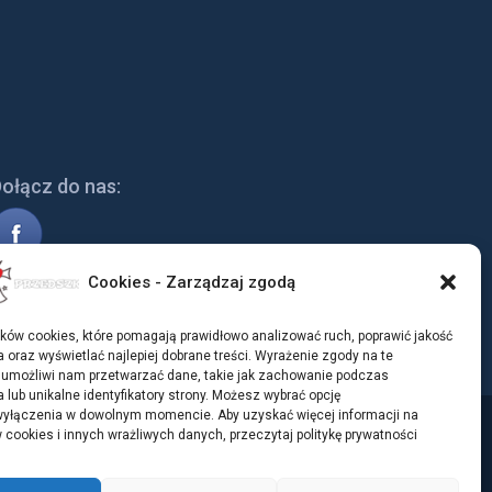
ołącz do nas:
Cookies - Zarządzaj zgodą
ków cookies, które pomagają prawidłowo analizować ruch, poprawić jakość
 oraz wyświetlać najlepiej dobrane treści. Wyrażenie zgody na te
 umożliwi nam przetwarzać dane, takie jak zachowanie podczas
 lub unikalne identyfikatory strony. Możesz wybrać opcję
yłączenia w dowolnym momencie. Aby uzyskać więcej informacji na
 cookies i innych wrażliwych danych, przeczytaj politykę prywatności