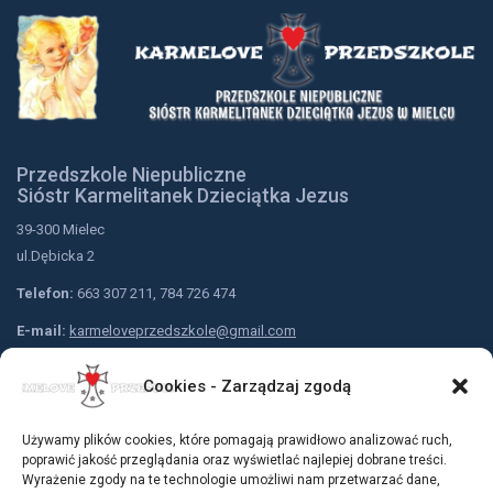
Przedszkole Niepubliczne
Sióstr Karmelitanek Dzieciątka Jezus
39-300 Mielec
ul.Dębicka 2
Telefon:
663 307 211, 784 726 474
E-mail:
karmeloveprzedszkole@gmail.com
Nr konta przedszkola:
Cookies - Zarządzaj zgodą
Bank Spółdzielczy w Mielcu
79 9183 0005 2001 0001 5310 0001
Używamy plików cookies, które pomagają prawidłowo analizować ruch,
Dołącz do nas:
poprawić jakość przeglądania oraz wyświetlać najlepiej dobrane treści.
Wyrażenie zgody na te technologie umożliwi nam przetwarzać dane,