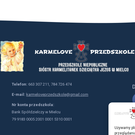
Telefon:
663 307 211, 784 726 474
D
E-mail:
karmeloveprzedszkole@gmail.com
Nr konta przedszkola:
Bank Spółdzielczy w Mielcu
79 9183 0005 2001 0001 5310 0001
Używamy pli
przeglądania