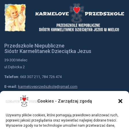
Przedszkole Niepubliczne
Sióstr Karmelitanek Dzieciątka Jezus
39-300 Mielec
ul.Dębicka 2
Telefon:
663 307 211, 784 726 474
E-mail:
karmeloveprzedszkole@gmail.com
Nr konta przedszkola:
Cookies - Zarządzaj zgodą
Bank Spółdzielczy w Mielcu
79 9183 0005 2001 0001 5310 0001
Używamy plików cookies, które pomagają prawidłowo analizować ruch,
Dołącz do nas:
poprawić jakość przeglądania oraz wyświetlać najlepiej dobrane treści.
Wyrażenie zgody na te technologie umożliwi nam przetwarzać dane,