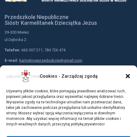
Przedszkole Niepubliczne
Sióstr Karmelitanek Dzieciątka Jezus
39-300 Mielec
ul.Dębicka 2
Telefon:
663 307 211, 784 726 474
E-mail:
karmeloveprzedszkole@gmail.com
Nr konta przedszkola:
Cookies - Zarządzaj zgodą
Bank Spółdzielczy w Mielcu
79 9183 0005 2001 0001 5310 0001
Używamy plików cookies, które pomagają prawidłowo analizować ruch,
Dołącz do nas:
poprawić jakość przeglądania oraz wyświetlać najlepiej dobrane treści.
Wyrażenie zgody na te technologie umożliwi nam przetwarzać dane,
takie jak zachowanie podczas przeglądania lub unikalne identyfikatory
strony. Możesz wybrać opcję włączenia/wyłączenia w dowolnym
momencie. Aby uzyskać więcej informacji na temat plików cookies i
innych wrażliwych danych, przeczytaj politykę prywatności