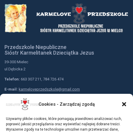
Przedszkole Niepubliczne
Sióstr Karmelitanek Dzieciątka Jezus
39-300 Mielec
ul.Dębicka 2
Telefon:
663 307 211, 784 726 474
E-mail:
karmeloveprzedszkole@gmail.com
Nr konta przedszkola:
Cookies - Zarządzaj zgodą
Bank Spółdzielczy w Mielcu
79 9183 0005 2001 0001 5310 0001
Używamy plików cookies, które pomagają prawidłowo analizować ruch,
Dołącz do nas:
poprawić jakość przeglądania oraz wyświetlać najlepiej dobrane treści.
Wyrażenie zgody na te technologie umożliwi nam przetwarzać dane,