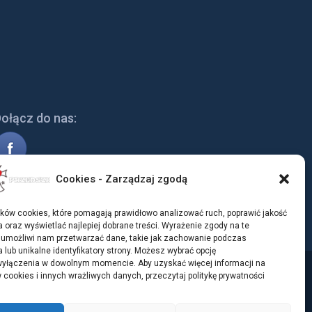
ołącz do nas:
Cookies - Zarządzaj zgodą
ków cookies, które pomagają prawidłowo analizować ruch, poprawić jakość
 oraz wyświetlać najlepiej dobrane treści. Wyrażenie zgody na te
 umożliwi nam przetwarzać dane, takie jak zachowanie podczas
 lub unikalne identyfikatory strony. Możesz wybrać opcję
yłączenia w dowolnym momencie. Aby uzyskać więcej informacji na
 cookies i innych wrażliwych danych, przeczytaj politykę prywatności