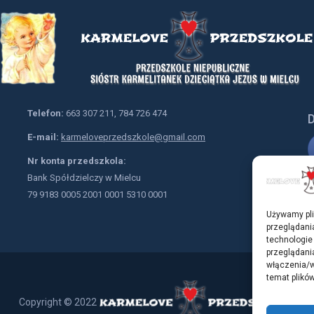
Telefon:
663 307 211, 784 726 474
D
E-mail:
karmeloveprzedszkole@gmail.com
Nr konta przedszkola:
Bank Spółdzielczy w Mielcu
79 9183 0005 2001 0001 5310 0001
Używamy pli
przeglądania
technologie
przeglądania
włączenia/w
temat plików
Copyright © 2022